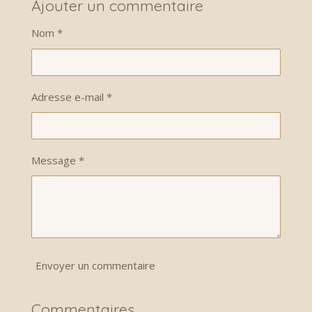
t
t
t
t
Ajouter un commentaire
a
a
a
a
g
g
g
g
Nom *
e
e
e
e
r
r
r
r
Adresse e-mail *
Message *
Envoyer un commentaire
Commentaires