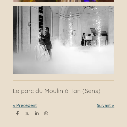
Le parc du Moulin à Tan (Sens)
«
Précédent
Suivant
»
P
P
P
P
a
a
a
a
r
r
r
r