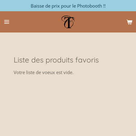
Baisse de prix pour le Photobooth !!
Passer
au
contenu
principal
Liste des produits favoris
Votre liste de voeux est vide.